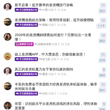
新手必看！提升勝率的老虎機技巧攻略
11
11
小雨
回复于
19 天前
开元棋牌游戏介绍
822
老虎機遊戲組合策略：善用預算規劃，提升娛樂體驗
12
12
晨晓
回复于
24 天前
开元棋牌游戏介绍
1.1千
2026年的老虎機錦標賽如何進行？完整玩法一次看
12
12
懂！
802
安静的房间
回复于
24 天前
棋牌技巧分享
線上老虎機APP，中大獎迷思，別被假象迷惑！
11
11
纸飞机
回复于
24 天前
开元棋牌游戏介绍
679
真正的老虎机魔力在于掌控玩家的期待
8
8
条
雾茶
回复于
24 天前
开元棋牌游戏介绍
694
丰富的免费金币资源助力经典老虎机单机版体验，畅享
11
11
休闲娱乐乐趣
801
河石
回复于
1 个月前
开元棋牌游戏介绍
排雷：识别娱乐平台老虎机游戏的潜在风险，理性体验
9
9
条
更重要
806