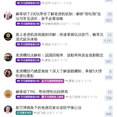
汪宇
回复于
1 个月前
开元棋牌游戏介绍
麻将胡了2试玩带你了解老虎机机制：解析“吞吐期”说
10
10
法与常见误区，新手必看攻略
422
安静的房间
回复于
1 个月前
开元棋牌游戏介绍
真人老虎机游戏规则详解：快速掌握玩法技巧，畅享沉
12
12
浸式娱乐体验
1.1千
周杰
回复于
7 7月
开元棋牌游戏介绍
老虎機玩法解析｜認識回報率、波動率與資金規劃觀念
6
6
条
雾茶
回复于
4 7月
开元棋牌游戏介绍
501
老虎機技巧總是無效？深入了解遊戲機制，掌握5大理
6
6
条
性遊玩重點
878
雾茶
回复于
4 7月
开元棋牌游戏介绍
开元棋牌棋牌游戏
麻将胡了PG，带你理性玩转牌局
12
12
北门老张
回复于
4 7月
开元棋牌游戏介绍
开元棋牌桌上游戏
758
新万博视角下的免佣百家乐攻防平衡心法
7
7
条
纸飞机
回复于
4 7月
百家乐专区
458