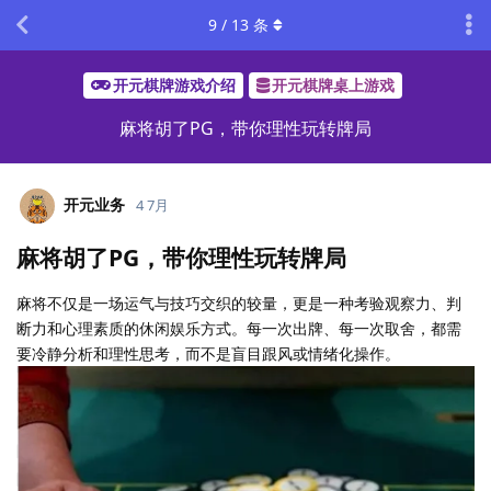
9
/
13
条
开元棋牌游戏介绍
开元棋牌桌上游戏
麻将胡了PG，带你理性玩转牌局
开元业务
4 7月
麻将胡了PG，带你理性玩转牌局
麻将不仅是一场运气与技巧交织的较量，更是一种考验观察力、判
断力和心理素质的休闲娱乐方式。每一次出牌、每一次取舍，都需
要冷静分析和理性思考，而不是盲目跟风或情绪化操作。