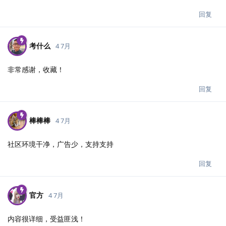
回复
考什么
4 7月
非常感谢，收藏！
回复
棒棒棒
4 7月
社区环境干净，广告少，支持支持
回复
官方
4 7月
内容很详细，受益匪浅！