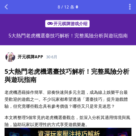
8
/
12
条
开元棋牌游戏介绍
5大熱門老虎機選臺技巧解析！完整風險分析與遊玩指南
开元棋牌APP
30 6月
5大熱門老虎機選臺技巧解析！完整風險分析
與遊玩指南
老虎機憑藉操作簡單、節奏快速與多元主題，成為線上娛樂平台最
受歡迎的遊戲之一。不少玩家都希望透過「選臺技巧」提升遊戲體
驗，但究竟哪些觀念具有參考價值？哪些又只是常見迷思？
本文將整理5個常見的老虎機選臺觀念，並深入分析其適用情境與風
險，協助玩家以更理性的方式享受遊戲樂趣。