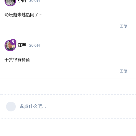
小雨
30 6月
论坛越来越热闹了～
回复
汪宇
30 6月
干货很有价值
回复
说点什么吧...