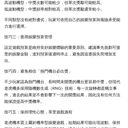
高波動機型：中獎次數可能較少，但單次獎勵可能較高。
低波動機型：中獎頻率相對較高，但單次獎勵通常較小。
不同類型沒有絕對優劣，玩家可依照自己的娛樂預算與風險承受能
力進行選擇。
技巧三：善用娛樂預算管理
設定遊戲預算是維持良好娛樂體驗的重要原則。建議事先規劃可接
受的娛樂金額，達到預算後適時停止，避免因追逐損失而增加支
出。
技巧四：避免相信「熱門機台必出獎」
不少玩家認為熱門機台、長時間未開獎的機台更容易中獎，但現代
老虎機多採用隨機數生成（RNG）技術，每一次旋轉都是獨立事
件，過去的結果並不會影響下一次的開獎結果，因此沒有任何方法
能保證提高中獎機率。
技巧五：保持理性心態，享受遊戲過程
老虎機本質上屬於機率型娛樂遊戲，短期結果可能出現波動。保持