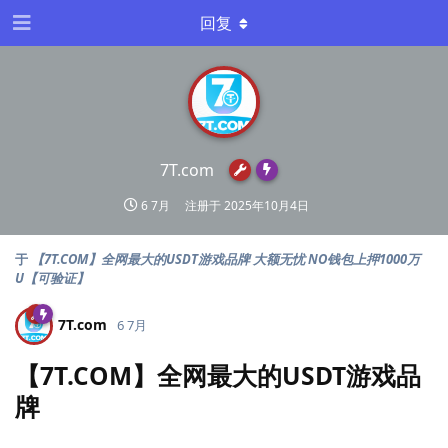
回复
7T.​com
6 7月
注册于
2025年10月4日
于
【7T.COM】全网最大的USDT游戏品牌 大额无忧 NO钱包上押1000万
U【可验证】
7T.​com
6 7月
【7T.COM】全网最大的USDT游戏品
牌