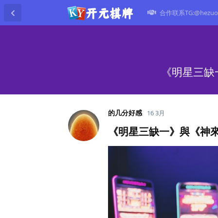
合作联系TG:@hezuo
《明星三缺
的几分好感
16 3月
《明星三缺一》與《神