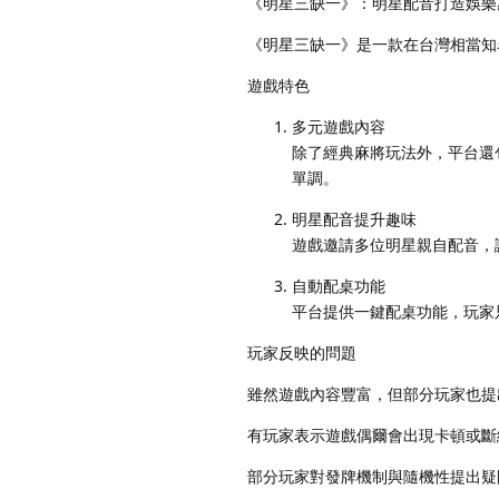
《明星三缺一》：明星配音打造娛樂
《明星三缺一》是一款在台灣相當知
遊戲特色
多元遊戲內容
除了經典麻將玩法外，平台還
單調。
明星配音提升趣味
遊戲邀請多位明星親自配音，
自動配桌功能
平台提供一鍵配桌功能，玩家
玩家反映的問題
雖然遊戲內容豐富，但部分玩家也提
有玩家表示遊戲偶爾會出現卡頓或斷
部分玩家對發牌機制與隨機性提出疑