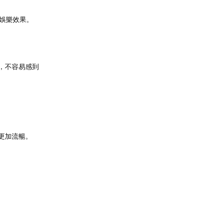
娛樂效果。
，不容易感到
更加流暢。