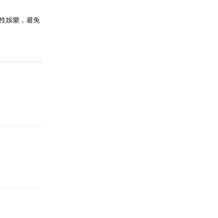
性娛樂，避免
回复
回复
回复