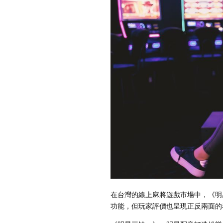
在台灣的線上麻將遊戲市場中，《明
功能，但玩家評價也呈現正反兩面的