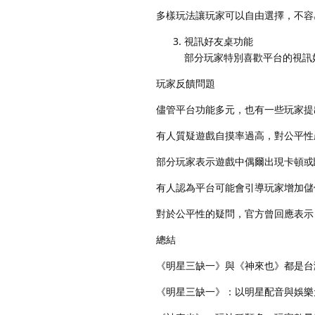
多樣玩法讓玩家可以自由選擇，不容
視訊好友桌功能
部分玩家特別喜歡平台的視訊
玩家反饋問題
儘管平台功能多元，也有一些玩家提
有人質疑遊戲自摸率過高，對公平性
部分玩家表示遊戲中偶爾出現卡頓或
有人認為平台可能會引導玩家增加儲
對於公平性的疑問，官方曾回應表示
總結
《明星三缺一》與《神來也》都是台
《明星三缺一》：以明星配音與娛樂