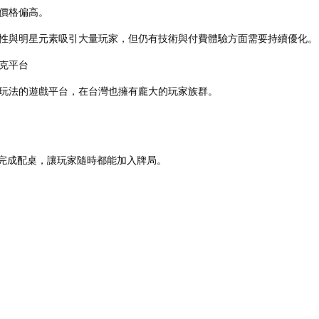
價格偏高。
性與明星元素吸引大量玩家，但仍有技術與付費體驗方面需要持續優化。
克平台
玩法的遊戲平台，在台灣也擁有龐大的玩家族群。
完成配桌，讓玩家隨時都能加入牌局。