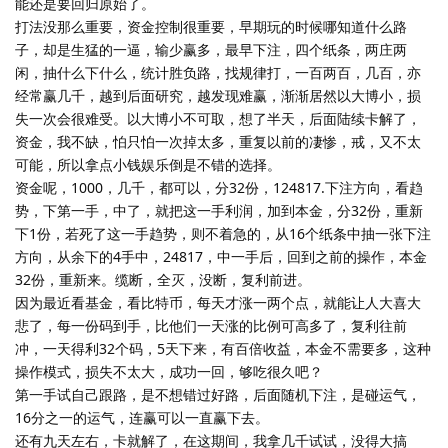
能还是要回归原始了。
打法没那么重要，资金控制很重要，早期玩的时候哪知道什么路
子，却是生猛的一逼，输少赢多，最早下注，四个纸条，两庄两
闲，抽什么下什么，统计胜负路，找规律打，一百两百，几百，亦
经常赢几千，越到后面研究，越发现难赢，渐渐居然以大博小，损
失一次会很难受。以大博小不可取，想了半天，后面陆续卡解了，
资金，我不缺，怕只怕一次掉太多，重复以前的凄惨，戒，又不太
可能，所以拿点小钱娱乐倒是不错的选择。
资金呢，1000，几千，都可以，分32份，124817.下注方向，看趋
势，下第一手，中了，就把这一手利润，加到本金，分32份，重新
下1份，若死了这一手趋势，则不着急的，从16个纸条中抽一张下注
方向，从余下的4手中，24817，中一手后，回到之前的操作，本金
32份，重新来。缆断，全灭，没断，复利前进。
因为最近看基金，看比特币，每天才涨一两个点，就能让人大喜大
悲了，每一份码到手，比他们一天涨的比例可高多了，复利往前
冲，一天得利32个码，5天下来，有百倍收益，本金不需要多，这种
操作模式，损失不太大，成功一回，够吃很久吧？
第一手试自己跟路，是不想错过好路，后面随机下注，是碰运气，
16分之一的运气，连赢可以一直赢下去。
还有九天左右，卡就解了，在这期间，我拿几千试试，没得大搞