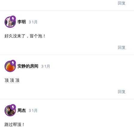
回复
李明
3 1月
好久没来了，冒个泡！
回复
安静的房间
3 1月
顶 顶 顶
回复
周杰
3 1月
路过帮顶！