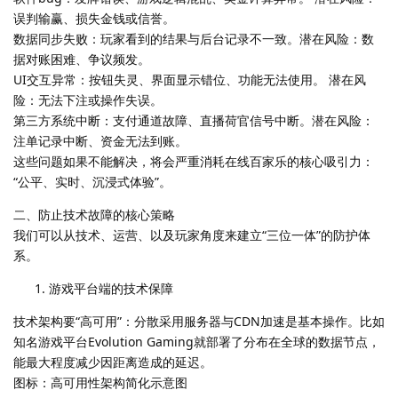
误判输赢、损失金钱或信誉。
数据同步失败：玩家看到的结果与后台记录不一致。潜在风险：数
据对账困难、争议频发。
UI交互异常：按钮失灵、界面显示错位、功能无法使用。 潜在风
险：无法下注或操作失误。
第三方系统中断：支付通道故障、直播荷官信号中断。潜在风险：
注单记录中断、资金无法到账。
这些问题如果不能解决，将会严重消耗在线百家乐的核心吸引力：
“公平、实时、沉浸式体验”。
二、防止技术故障的核心策略
我们可以从技术、运营、以及玩家角度来建立“三位一体”的防护体
系。
游戏平台端的技术保障
技术架构要“高可用”：分散采用服务器与CDN加速是基本操作。比如
知名游戏平台Evolution Gaming就部署了分布在全球的数据节点，
能最大程度减少因距离造成的延迟。
图标：高可用性架构简化示意图