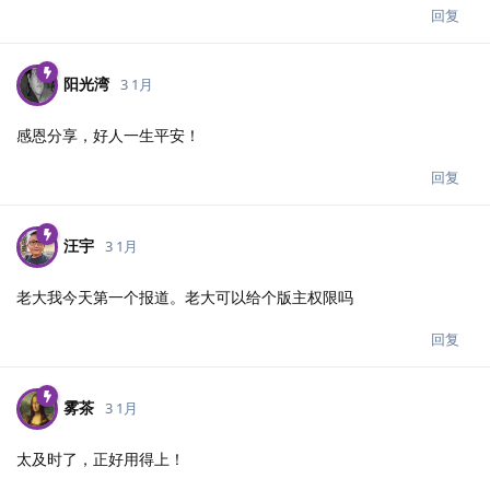
回复
阳光湾
3 1月
感恩分享，好人一生平安！
回复
汪宇
3 1月
老大我今天第一个报道。老大可以给个版主权限吗
回复
雾茶
3 1月
太及时了，正好用得上！