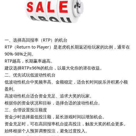
一、选择高回报率（RTP）的机台
RTP（Return to Player）是老虎机长期返还给玩家的比例，通常在
90%-98%之间。
RTP越高，长期赢率越高。
建议选择RTP≥96%的机台，以最大化你的潜在收益。
二、优先试玩低波动性机台
低波动性机台中奖频率高、金额稳定，适合长时间娱乐并积累小额
盈利。
高波动性机台适合资金充足、追求大奖的玩家。
根据你的资金状况和目标，选择合适的波动性机台。
三、合理设置投注额度
资金少时选择最低投注额，延长游戏时间以增加机会。
资金充足时，可在高回报率机台提高投注，触发大奖的机会更多。
始终根据个人预算调整投注，避免过度投入。