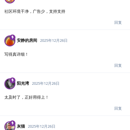
社区环境干净，广告少，支持支持
回复
安静的房间
2025年12月26日
写得真详细！
回复
阳光湾
2025年12月26日
太及时了，正好用得上！
回复
灰猫
2025年12月26日