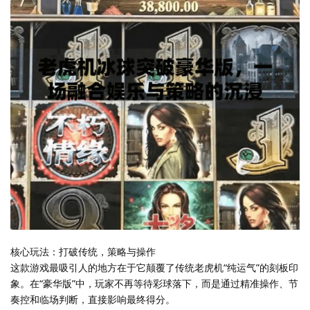
核心玩法：打破传统，策略与操作
这款游戏最吸引人的地方在于它颠覆了传统老虎机“纯运气”的刻板印
象。在“豪华版”中，玩家不再等待彩球落下，而是通过精准操作、节
奏控和临场判断，直接影响最终得分。