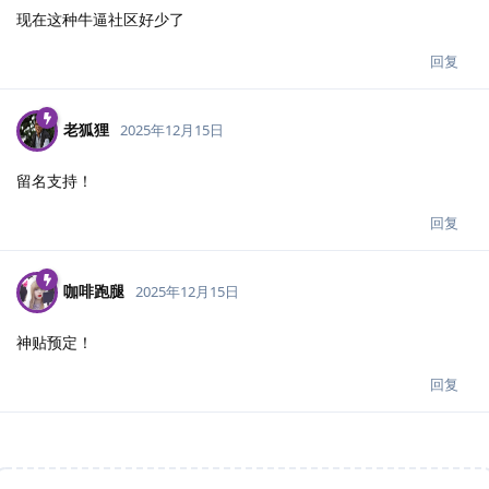
现在这种牛逼社区好少了
回复
老狐狸
2025年12月15日
留名支持！
回复
咖啡跑腿
2025年12月15日
神贴预定！
回复