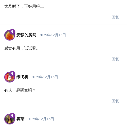
太及时了，正好用得上！
回复
安静的房间
2025年12月15日
感觉有用，试试看。
回复
纸飞机
2025年12月15日
有人一起研究吗？
回复
雾茶
2025年12月15日