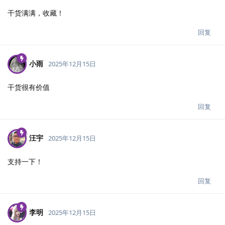
干货满满，收藏！
回复
小雨
2025年12月15日
干货很有价值
回复
汪宇
2025年12月15日
支持一下！
回复
李明
2025年12月15日