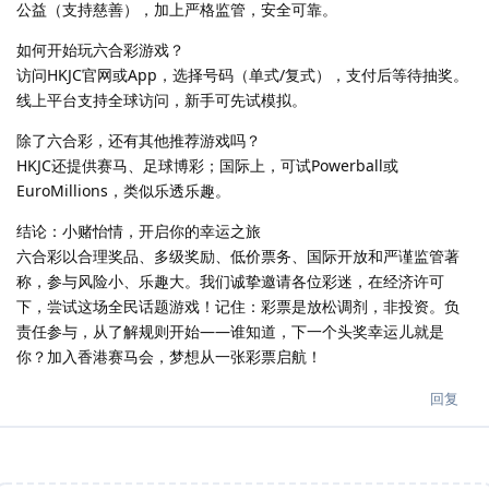
公益（支持慈善），加上严格监管，安全可靠。
如何开始玩六合彩游戏？
访问HKJC官网或App，选择号码（单式/复式），支付后等待抽奖。
线上平台支持全球访问，新手可先试模拟。
除了六合彩，还有其他推荐游戏吗？
HKJC还提供赛马、足球博彩；国际上，可试Powerball或
EuroMillions，类似乐透乐趣。
结论：小赌怡情，开启你的幸运之旅
六合彩以合理奖品、多级奖励、低价票务、国际开放和严谨监管著
称，参与风险小、乐趣大。我们诚挚邀请各位彩迷，在经济许可
下，尝试这场全民话题游戏！记住：彩票是放松调剂，非投资。负
责任参与，从了解规则开始——谁知道，下一个头奖幸运儿就是
你？加入香港赛马会，梦想从一张彩票启航！
回复