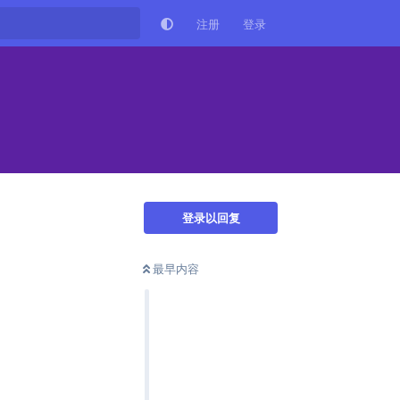
注册
登录
登录以回复
最早内容