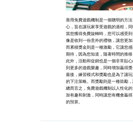
善用免費遊戲機制是一個聰明的方法
心，旨在讓玩家享受遊戲的過程，同
當您獲得免費旋轉時，您可以感受到
像是收到一份意外的禮物，讓您更加
而累積獎金則是一種激勵，它讓您感
期待，因為您知道，隨著時間的推移
此外，活動和促銷也是一個非常貼心
到更多的遊戲樂趣，同時增加贏得獎
最後，練習模式和獎勵也是為了讓玩
的下注策略。而獎勵則是一種鼓勵，
總而言之，免費遊戲機制以人性化的
加有趣和刺激，同時讓您有機會贏得
的預算。