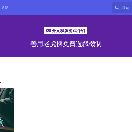
1818
开元棋牌游戏介绍
善用老虎機免費遊戲機制
制