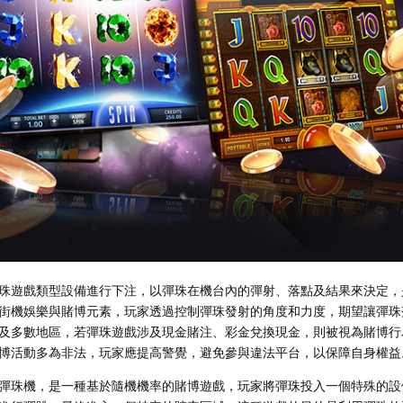
珠遊戲類型設備進行下注，以彈珠在機台內的彈射、落點及結果來決定，
街機娛樂與賭博元素，玩家透過控制彈珠發射的角度和力度，期望讓彈珠
及多數地區，若彈珠遊戲涉及現金賭注、彩金兌換現金，則被視為賭博行
博活動多為非法，玩家應提高警覺，避免參與違法平台，以保障自身權益
彈珠機，是一種基於隨機機率的賭博遊戲，玩家將彈珠投入一個特殊的設