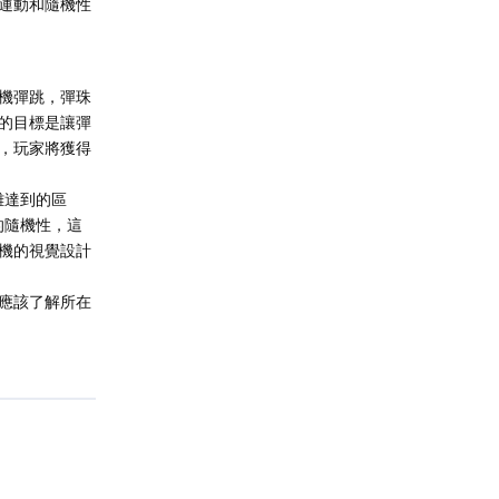
運動和隨機性
機彈跳，彈珠
的目標是讓彈
，玩家將獲得
難達到的區
的隨機性，這
機的視覺設計
應該了解所在
回复