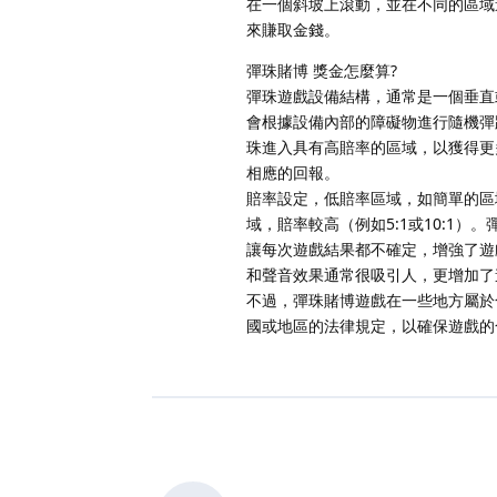
在一個斜坡上滾動，並在不同的區域
來賺取金錢。
彈珠賭博 獎金怎麼算?
彈珠遊戲設備結構，通常是一個垂直
會根據設備內部的障礙物進行隨機彈
珠進入具有高賠率的區域，以獲得更
相應的回報。
賠率設定，低賠率區域，如簡單的區
域，賠率較高（例如5:1或10:1
讓每次遊戲結果都不確定，增強了遊
和聲音效果通常很吸引人，更增加了
不過，彈珠賭博遊戲在一些地方屬於
國或地區的法律規定，以確保遊戲的