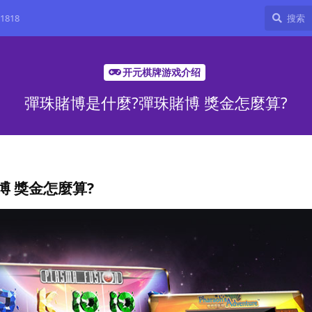
1818
开元棋牌游戏介绍
彈珠賭博是什麼?彈珠賭博 獎金怎麼算?
博 獎金怎麼算?