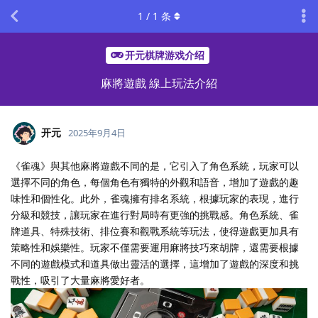
1
/
1
条
开元棋牌游戏介绍
麻將遊戲 線上玩法介紹
开元
2025年9月4日
《雀魂》與其他麻將遊戲不同的是，它引入了角色系統，玩家可以
選擇不同的角色，每個角色有獨特的外觀和語音，增加了遊戲的趣
味性和個性化。此外，雀魂擁有排名系統，根據玩家的表現，進行
分級和競技，讓玩家在進行對局時有更強的挑戰感。角色系統、雀
牌道具、特殊技術、排位賽和觀戰系統等玩法，使得遊戲更加具有
策略性和娛樂性。玩家不僅需要運用麻將技巧來胡牌，還需要根據
不同的遊戲模式和道具做出靈活的選擇，這增加了遊戲的深度和挑
戰性，吸引了大量麻將愛好者。