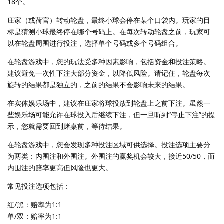
18个。
庄家（或荷官）转动轮盘，最终小球会停在某个口袋内。玩家的目
标是猜测小球最终停在哪个号码上。在每次转动轮盘之前，玩家可
以在轮盘周围进行投注，选择单个号码或多个号码组合。
在轮盘游戏中，您的玩法受多种因素影响，包括资金和投注策略。
建议避免一次性下注大部分资金，以降低风险。请记住，轮盘每次
旋转的结果都是独立的，之前的结果不会影响未来的结果。
在实体娱乐场中，建议在庄家将球投放到轮盘上之前下注。虽然一
些娱乐场可能允许在球投入后继续下注，但一旦听到“停止下注”的提
示，您就需要回到赌桌前，等待结果。
在轮盘游戏中，您会发现多种投注区域可供选择。投注选项主要分
为两类：内围注和外围注。外围注的赢奖机会较大，接近50/50，而
内围注的赔率更高但风险也更大。
常见投注选项包括：
红/黑：赔率为1:1
单/双：赔率为1:1