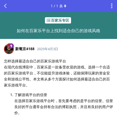
1
/
1
条
百家乐专区
如何在百家乐平台上找到适合自己的游戏风格
新葡京4188
2025年4月3日
怎样选择最适合自己的百家乐游戏平台
在现代在线博彩中，百家乐是一款备受欢迎的游戏。选择一个合适
的百家乐游戏平台，不仅能提升游戏体验，还能保障玩家的资金安
全和游戏公平性。本文将从多个方面探讨如何选择最适合自己的百
家乐游戏平台。
了解游戏平台的信誉
在选择百家乐游戏平台时，首先要考虑的是平台的信誉。信誉
良好的平台通常会持有合法的博彩执照，并且有良好的用户评
价。