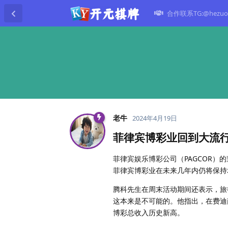
合作联系TG:@hezuo
老牛
2024年4月19日
菲律宾博彩业回到大流行前
菲律宾娱乐博彩公司（PAGCOR）的董
菲律宾博彩业在未来几年内仍将保持
腾科先生在周末活动期间还表示，旅
这本来是不可能的。他指出，在费迪
博彩总收入历史新高。