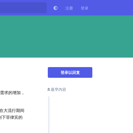
注册
登录
登录以回复
最早内容
娱乐需求的增加，
在大流行期间
创下菲律宾的