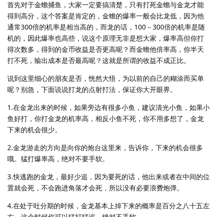
首先对于金蟾捕鱼，大家一定要搞清楚，只有打死金蟾与金龙才能
得到高分，这个答案是肯定的，金蟾的爆率一般会比龙低，因为他
通常300倍的机率是相当高的，而龙的话，100－300倍的机率是随
机的，因此爆率也高些，说这个原理无非是想大家，爆率高但你打
得次数多，得到的金币收益是否更高呢？而金蟾他倍率高，你半天
打不死，输出成本是否最高呢？这就是所谓的收益不成正比。
说到这里细心的朋友是否，恍然大悟，为以前的自己的糊涂而买单
呢？别急，下面说说打龙的点射打法，保证你大开眼界。
1.在金龙出来的时候，如果旁边有很多小鱼，建议清光小鱼，如果小
鱼好打，你打金龙的机率高，相反小鱼不死，你不用多想了，金龙
下来的机会很少。
2.金龙游走的方向是向你的炮台这里来，告诉你，下来的机会很多
哦。猛打爆率高，绝对不要手软。
3.快逃跑的金龙，最好少追，因为要死的话，他出来或者在中间的位
置就会死，不会跑进角落才会死，所以没有必要浪费炮弹。
4.在处于吐分期的时候，金龙基本上掉下来的概率是百分之八十五左
右，这个时候你可以猛打猛追，绝对不手软。