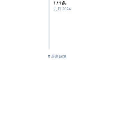
1
/
1
条
九月 2024
最新回复