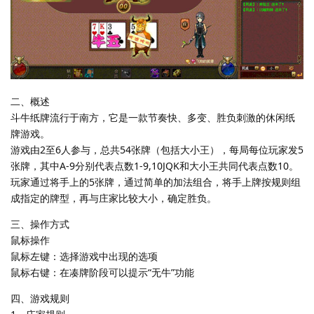
二、概述
斗牛纸牌流行于南方，它是一款节奏快、多变、胜负刺激的休闲纸
牌游戏。
游戏由2至6人参与，总共54张牌（包括大小王），每局每位玩家发5
张牌，其中A-9分别代表点数1-9,10JQK和大小王共同代表点数10。
玩家通过将手上的5张牌，通过简单的加法组合，将手上牌按规则组
成指定的牌型，再与庄家比较大小，确定胜负。
三、操作方式
鼠标操作
鼠标左键：选择游戏中出现的选项
鼠标右键：在凑牌阶段可以提示“无牛”功能
四、游戏规则