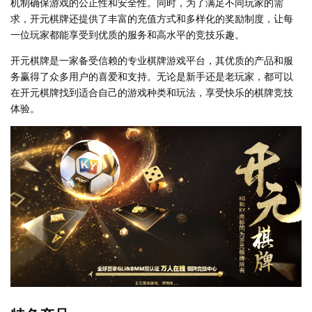
机制确保游戏的公正性和安全性。同时，为了满足不同玩家的需
求，开元棋牌还提供了丰富的充值方式和多样化的奖励制度，让每
一位玩家都能享受到优质的服务和高水平的竞技乐趣。
开元棋牌是一家备受信赖的专业棋牌游戏平台，其优质的产品和服
务赢得了众多用户的喜爱和支持。无论是新手还是老玩家，都可以
在开元棋牌找到适合自己的游戏种类和玩法，享受快乐的棋牌竞技
体验。